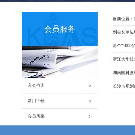
当前位置：
会员服务
副会长单位动
两个“10
浙江大华技
湖南国科微
>
入会咨询
长沙市规划
>
常用下载
>
会员风采