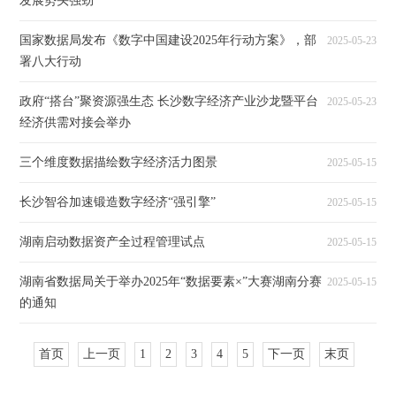
发展势头强劲
国家数据局发布《数字中国建设2025年行动方案》，部
2025-05-23
署八大行动
政府“搭台”聚资源强生态 长沙数字经济产业沙龙暨平台
2025-05-23
经济供需对接会举办
三个维度数据描绘数字经济活力图景
2025-05-15
长沙智谷加速锻造数字经济“强引擎”
2025-05-15
湖南启动数据资产全过程管理试点
2025-05-15
湖南省数据局关于举办2025年“数据要素×”大赛湖南分赛
2025-05-15
的通知
首页
上一页
1
2
3
4
5
下一页
末页